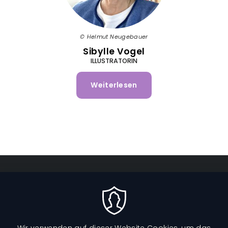
Helmut Neugebauer
Sibylle Vogel
ILLUSTRATORIN
Weiterlesen
über
Sibylle
Vogel
Fußzeilenmenü
DATENSCHUTZ
IMPRESSUM