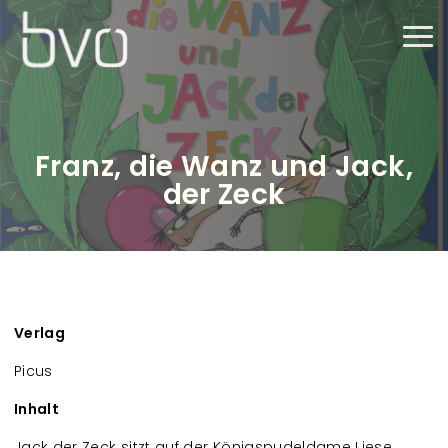
Direkt zum Inhalt
Haup
Franz, die Wanz und Jack,
der Zeck
Verlag
Picus
Inhalt
Jack der Zeck sitzt auf der Königspudeldame Liese,