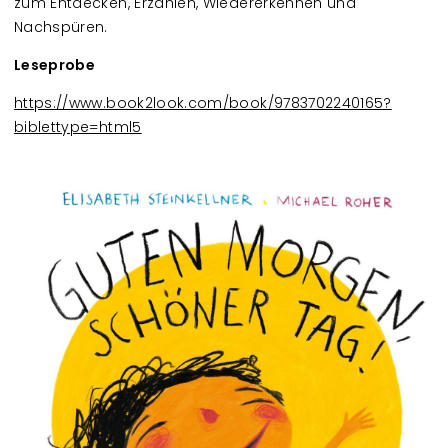
zum Entdecken, Erzählen, Wiedererkennen und
Nachspüren.
Leseprobe
https://www.book2look.com/book/9783702240165?
biblettype=html5