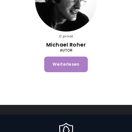
privat
Michael Roher
AUTOR
Weiterlesen
über
Michael
Roher
Fußzeilenmenü
DATENSCHUTZ
IMPRESSUM